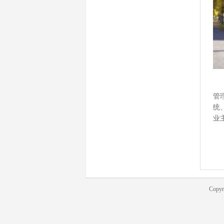
东
管
统
业
Copy