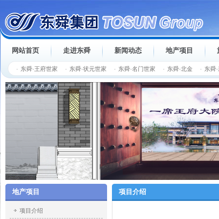
网站首页
走进东舜
新闻动态
地产项目
·
东舜·王府世家
·
东舜·状元世家
·
东舜·名门世家
·
东舜·北金
·
东舜
·
武冈铜宝新城
·
万象新天
·
华申昭州鑫城
·
活力康城
地产项目
项目介绍
项目介绍