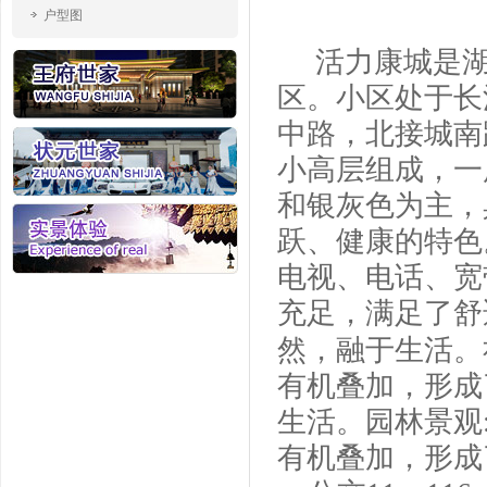
户型图
活力康城是
区。小区处于长
中路，北接城南
小高层组成，一
和银灰色为主，
跃、健康的特色
电视、电话、宽
充足，满足了舒
然，融于生活。
有机叠加，形成
生活。园林景观
有机叠加，形成