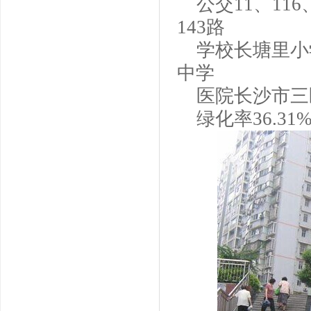
公交
11
、
116
143
路
学校长塘里小
中学
医院长沙市三
绿化率
36.31